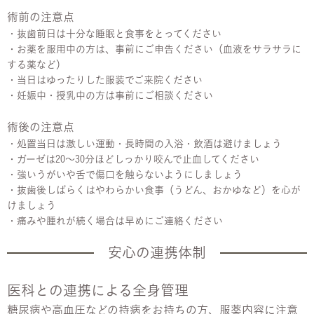
術前の注意点
・抜歯前日は十分な睡眠と食事をとってください
・お薬を服用中の方は、事前にご申告ください（血液をサラサラに
する薬など）
・当日はゆったりした服装でご来院ください
・妊娠中・授乳中の方は事前にご相談ください
術後の注意点
・処置当日は激しい運動・長時間の入浴・飲酒は避けましょう
・ガーゼは20〜30分ほどしっかり咬んで止血してください
・強いうがいや舌で傷口を触らないようにしましょう
・抜歯後しばらくはやわらかい食事（うどん、おかゆなど）を心が
けましょう
・痛みや腫れが続く場合は早めにご連絡ください
安心の連携体制
医科との連携による全身管理
糖尿病や高血圧などの持病をお持ちの方、服薬内容に注意